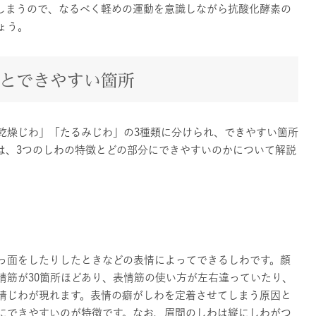
しまうので、なるべく軽めの運動を意識しながら抗酸化酵素の
ょう。
類とできやすい箇所
乾燥じわ」「たるみじわ」の3種類に分けられ、できやすい箇所
は、3つのしわの特徴とどの部分にできやすいのかについて解説
っ面をしたりしたときなどの表情によってできるしわです。顔
情筋が30箇所ほどあり、表情筋の使い方が左右違っていたり、
情じわが現れます。表情の癖がしわを定着させてしまう原因と
にできやすいのが特徴です。なお、眉間のしわは縦にしわがつ