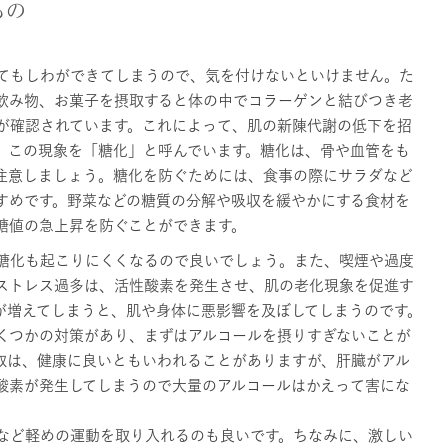
もの
てもしわができてしまうので、気を付けないといけません。た
飲み物、お菓子を摂取すると体の中でコラーゲンと結びつき老
が確認されています。これによって、肌の新陳代謝の低下を招
。この現象を「糖化」と呼んでいます。糖化は、骨や血管をも
注意しましょう。糖化を防ぐためには、食事の際にサラダなど
すめです。野菜などの糖質の分解や吸収を緩やかにする食材を
糖値の急上昇を防ぐことができます。
糖化も起こりにくくなるので良いでしょう。また、喫煙や過度
ストレス過多は、活性酸素を発生させ、肌の老化現象を促進す
が増えてしまうと、肌や身体に悪影響を及ぼしてしまうのです。
くつかの対策があり、まずはアルコールを摂りすぎないことが
取は、健康に良いともいわれることがありますが、肝臓がアル
酸素が発生してしまうので大量のアルコールはかえって害にな
など軽めの運動を取り入れるのも良いです。ちなみに、激しい