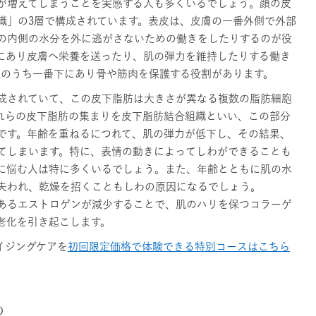
が増えてしまうことを実感する人も多くいるでしょう。顔の皮
織」の3層で構成されています。表皮は、皮膚の一番外側で外部
の内側の水分を外に逃がさないための働きをしたりするのが役
にあり皮膚へ栄養を送ったり、肌の弾力を維持したりする働き
造のうち一番下にあり骨や筋肉を保護する役割があります。
成されていて、この皮下脂肪は大きさが異なる複数の脂肪細胞
れらの皮下脂肪の集まりを皮下脂肪結合組織といい、この部分
です。年齢を重ねるにつれて、肌の弾力が低下し、その結果、
てしまいます。特に、表情の動きによってしわができることも
に悩む人は特に多くいるでしょう。また、年齢とともに肌の水
失われ、乾燥を招くこともしわの原因になるでしょう。
あるエストロゲンが減少することで、肌のハリを保つコラーゲ
老化を引き起こします。
イジングケアを
初回限定価格で体験できる特別コースはこちら
の