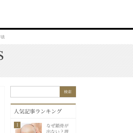
方法
S
ト
人気記事ランキング
なぜ鎖骨が
出ない？理