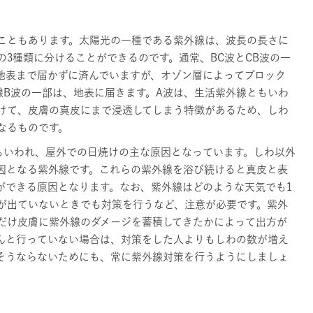
こともあります。太陽光の一種である紫外線は、波長の長さに
の3種類に分けることができるのです。通常、BC波とCB波の一
地表まで届かずに済んでいますが、オゾン層によってブロック
線B波の一部は、地表に届きます。A波は、生活紫外線ともいわ
けて、皮膚の真皮にまで浸透してしまう特徴があるため、しわ
なるものです。
もいわれ、屋外での日焼けの主な原因となっています。しわ以外
因となる紫外線です。これらの紫外線を浴び続けると真皮と表
ができる原因となります。なお、紫外線はどのような天気でも1
が出ていないときでも対策を行うなど、注意が必要です。紫外
だけ皮膚に紫外線のダメージを蓄積してきたかによって出方が
んと行っていない場合は、対策をした人よりもしわの数が増え
そうならないためにも、常に紫外線対策を行うようにしましょ