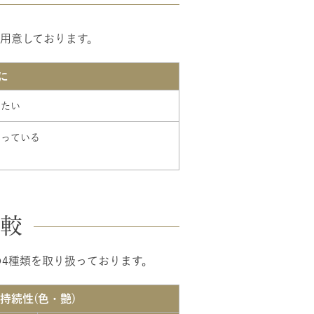
用意しております。
に
いたい
なっている
較
ルの4種類を取り扱っております。
持続性(色・艶)