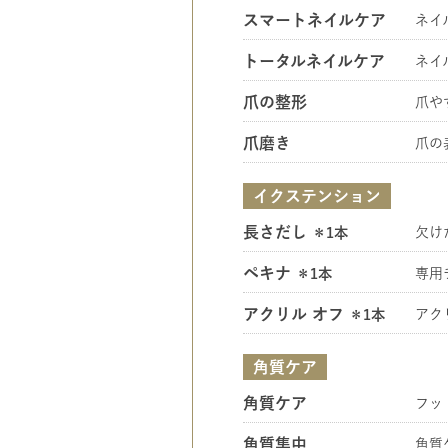
スマートネイルケア
ネイ
トータルネイルケア
ネイ
爪の整形
爪や
爪磨き
爪の
イクステンション
長さだし
＊1本
欠け
ペキナ
＊1本
専用
アクリル オフ
＊1本
アク
角質ケア
角質ケア
フッ
角質集中
角質