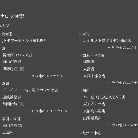
サロン検索
エリア
北海道
東北
JRタワーホテル日航札幌店
ホテルメトロポリタン仙台店
…その他のエステ
東京
新宿西口ハルク店
関東・甲信越
自由が丘店
横浜店
伊勢丹立川店
大宮店
…その他のエステサロン
東武宇都宮店
…その他のエステ
東海
ジェイアール名古屋タカシマヤ店
関西
遠鉄浜松店
ハービスPLAZA ENT店
静岡伊勢丹店
天王寺ミオ店
…その他のエステサロン
京都高島屋店
山陽姫路店
中国・四国
…その他のエステ
岡山高島屋店
広島店
九州・沖縄