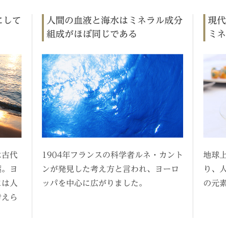
にして
人間の血液と海水はミネラル成分
現代
組成がほぼ同じである
ミネ
は古代
1904年フランスの科学者ルネ・カント
地球上
葉。ヨ
ンが発見した考え方と言われ、ヨーロ
り、
には人
ッパを中心に広がりました。
の元
考えら