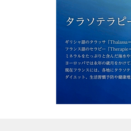
タラソテラピ
ギリシャ語のタラッサ「Thalassa
フランス語のセラピー「Therapi
ミネラルをたっぷりと含んだ海水や
ヨーロッパでは永年の歳月をかけて
現在フランスには、各地にタラソテ
ダイエット、生活習慣予防や健康増