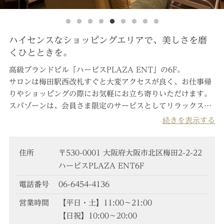
ハイセンスなショッピングエリアで、美しさを磨
くひとときを。
高級ブランドビル「ハービスPLAZA ENT」の6F。
サロンは梅田駅西改札すぐと大変アクセスが良く、お仕事帰
りやショッピングの際にお気軽にお立ち寄りいただけます。
スパゾーンは、会員さま限定のサービスとしてリラックスバ
スやドライサウナ、当店限定メニューの岩盤浴(有料)もご利
続きを表示する
用いただけます。
日常からかけ離れた空間で、ゆっくりと自分を磨くひととき
住所
〒530-0001 大阪府大阪市北区梅田2-2-22
をお愉しみください。
ハービスPLAZA ENT6F
電話番号
06-6454-4136
営業時間
【平日・土】11:00～21:00
【日祝】10:00～20:00