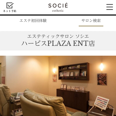
エステ初回体験
サロン検索
エステティックサロン ソシエ
ハービスPLAZA ENT店