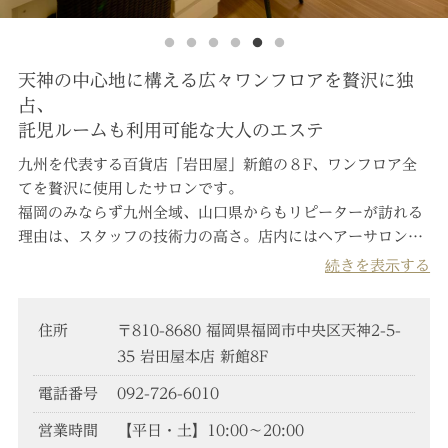
天神の中心地に構える広々ワンフロアを贅沢に独
占、
託児ルームも利用可能な大人のエステ
九州を代表する百貨店「岩田屋」新館の８F、ワンフロア全
てを贅沢に使用したサロンです。
福岡のみならず九州全域、山口県からもリピーターが訪れる
理由は、スタッフの技術力の高さ。
店内にはヘアーサロンを
併設、MIカード特典にてポイントのご利用も可能。
また、岩
続きを表示する
田屋本館の託児ルーム（有料）もご利用いただけます。
住所
〒810-8680 福岡県福岡市中央区天神2-5-
35 岩田屋本店 新館8F
電話番号
092-726-6010
営業時間
【平日・土】10:00～20:00